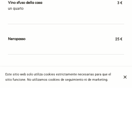
Vino sfuso della casa
3 €
un quarto
Neropasso
25 €
DESCUBRE TAMBIÉN
Este sitio web solo utiliza cookies estrictamente necesarias para que el
sitio funcione. No utilizamos cookies de seguimiento ni de marketing.
MENU' COSTATA
M
Tutto compreso 32€
M