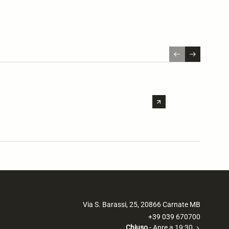
MENÙ
Chef V
Via S. Barassi, 25, 20866 Carnate MB
+39 039 670700
Chiuso
- Apre a 19:30