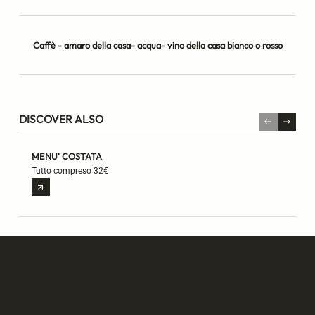
Caffè - amaro della casa- acqua- vino della casa bianco o rosso
DISCOVER ALSO
MENU' COSTATA
M
Tutto compreso 32€
M