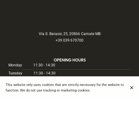
Via S. Barassi, 25, 20866 Carnate MB
+39 039 670700
OPENING HOURS
Monday
11:30 - 14:30
Tuesday
11:30 - 14:30
Wednesday
11:30 - 14:30
This website only uses cookies that are strictly necessary for the website to
Thursday
11:30 - 14:30
19:30 - 23:30
function. We do not use tracking or marketing cookies.
Friday
11:30 - 14:30
19:30 - 23:30
Saturday
11:30 - 14:30
19:30 - 23:30
Sunday
Closed
Home
Our concept
Contact
SUBSCRIBE TO OUR NEWSLETTER