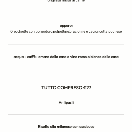
Grigliata mista di carne
oppure:
Orecchiette con pomodoro,polpettine,bracioline e cacioricotta pugliese
acqua - caffè- amaro della casa e vino rosso o bianco della casa
TUTTO COMPRESO €27
Antipasti
Risotto alla milanese con ossobuco